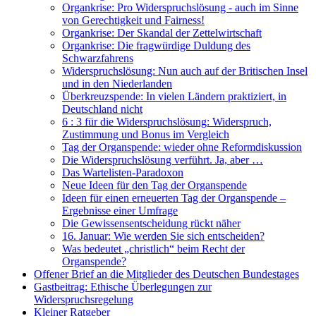
Organkrise: Pro Widerspruchslösung - auch im Sinne
von Gerechtigkeit und Fairness!
Organkrise: Der Skandal der Zettelwirtschaft
Organkrise: Die fragwürdige Duldung des
Schwarzfahrens
Widerspruchslösung: Nun auch auf der Britischen Insel
und in den Niederlanden
Überkreuzspende: In vielen Ländern praktiziert, in
Deutschland nicht
6 : 3 für die Widerspruchslösung: Widerspruch,
Zustimmung und Bonus im Vergleich
Tag der Organspende: wieder ohne Reformdiskussion
Die Widerspruchslösung verführt. Ja, aber …
Das Wartelisten-Paradoxon
Neue Ideen für den Tag der Organspende
Ideen für einen erneuerten Tag der Organspende –
Ergebnisse einer Umfrage
Die Gewissensentscheidung rückt näher
16. Januar: Wie werden Sie sich entscheiden?
Was bedeutet „christlich“ beim Recht der
Organspende?
Offener Brief an die Mitglieder des Deutschen Bundestages
Gastbeitrag: Ethische Überlegungen zur
Widerspruchsregelung
Kleiner Ratgeber