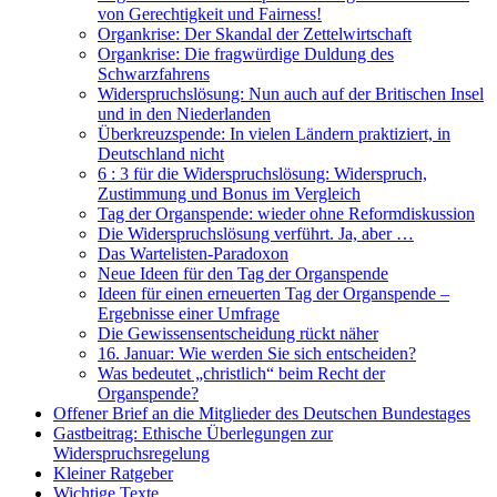
von Gerechtigkeit und Fairness!
Organkrise: Der Skandal der Zettelwirtschaft
Organkrise: Die fragwürdige Duldung des
Schwarzfahrens
Widerspruchslösung: Nun auch auf der Britischen Insel
und in den Niederlanden
Überkreuzspende: In vielen Ländern praktiziert, in
Deutschland nicht
6 : 3 für die Widerspruchslösung: Widerspruch,
Zustimmung und Bonus im Vergleich
Tag der Organspende: wieder ohne Reformdiskussion
Die Widerspruchslösung verführt. Ja, aber …
Das Wartelisten-Paradoxon
Neue Ideen für den Tag der Organspende
Ideen für einen erneuerten Tag der Organspende –
Ergebnisse einer Umfrage
Die Gewissensentscheidung rückt näher
16. Januar: Wie werden Sie sich entscheiden?
Was bedeutet „christlich“ beim Recht der
Organspende?
Offener Brief an die Mitglieder des Deutschen Bundestages
Gastbeitrag: Ethische Überlegungen zur
Widerspruchsregelung
Kleiner Ratgeber
Wichtige Texte