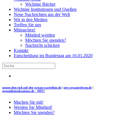
Wichtige Bücher
Wichtige Institutionen und Quellen
Neue Nachrichten aus der Welt
Wir in den Medien
Treffen Sie uns
Mitmachen!
Mitglied werden
Möchten Sie spenden?
Nachricht schicken
Kontakt
Entscheidung im Bundestag am 16.01.2020
gegen-den-tod-auf-der-organ-warteliste.de
|
pro-organreform.de
|
gegendentodcouture.de - NEU!
Machen Sie mit!
Werden Sie Mitglied!
Möchten Sie spenden?