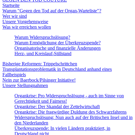
Startseite
Warum "Gegen den Tod auf der Organ-Warteliste"?
Wer wir sind
Unsere Vorgehensweise
Was wir erreichen wollen
Warum Widerspruchslösung?
Warum Ermöglichung der Überkreuzspende?
Organisatorische und finanzielle Änderungen
Herz- und Kreislauf-Stillstand
Bisherige Reformen: Trippelschrittchen
Transplantationsproblematik in Deutschland anhand eines
Fallbeispiels
Nein zur Baerbock/Pilsinger Initiative!
Unsere Stellungnahmen
Organkrise: Pro Widerspruchslösung - auch im Sinne von
Gerechtigkeit und Fairness!
Organkrise: Der Skandal der Zettelwirtschaft
Organkrise: Die fragwürdige Duldung des Schwarzfahrens
Widerspruchslösung: Nun auch auf der Britischen Insel und in
den Niederlanden
Überkreuzspende: In vielen Ländern praktiziert, in
Deutschland nicht